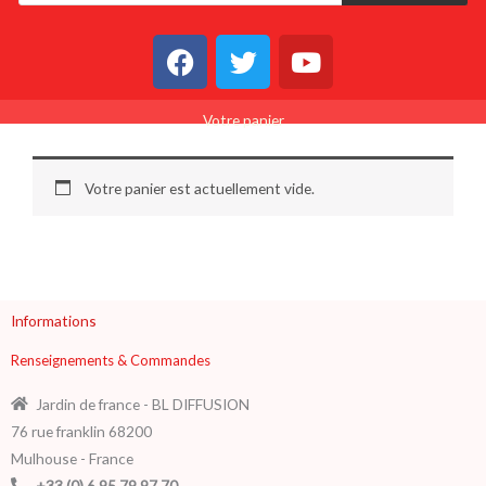
F
T
Y
a
w
o
c
i
u
Votre panier
e
t
t
b
t
u
o
e
b
Votre panier est actuellement vide.
o
r
e
k
Informations
Renseignements & Commandes
Jardin de france - BL DIFFUSION
76 rue franklin 68200
Mulhouse - France
+33 (0) 6 95 79 97 70