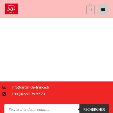
Aller
Menu
0
au
contenu
princi
La performance au service de l'humain
OUTILS DE JARDINAGE PROFESSIONNEL
info@jardin-de-france.fr
+33 (0) 6 95 79 97 70
Recherche
de
RECHERCHER
produits