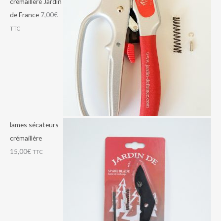
crémaillère Jardin
:
:
:
,
,
,
de France
7,00
€
7
4
6
0
0
0
TTC
0
0
5
0
0
0
,
,
,
€
€
€
0
0
0
.
.
.
0
0
0
€
€
€
.
.
.
lames sécateurs
crémaillère
15,00
€
TTC