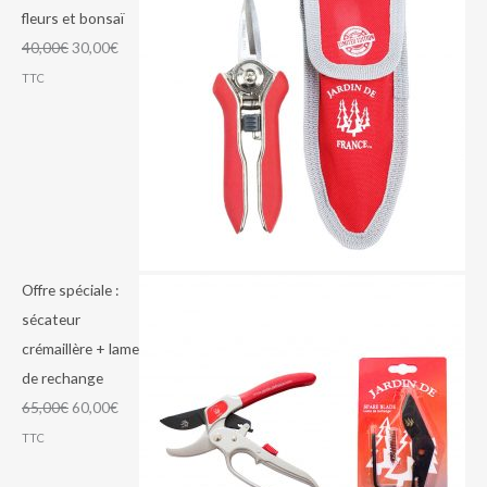
fleurs et bonsaï
40,00
€
30,00
€
TTC
Offre spéciale :
sécateur
crémaillère + lame
de rechange
65,00
€
60,00
€
TTC