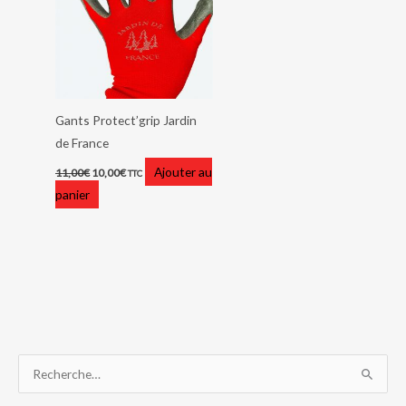
Gants Protect’grip Jardin
de France
Ajouter au
11,00
€
10,00
€
TTC
panier
L
L
L
L
L
L
R
e
e
e
e
e
e
e