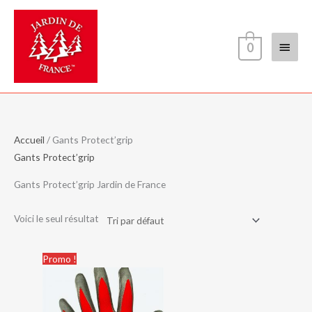
Aller
Menu
au
contenu
princi
0
Accueil
/ Gants Protect’grip
Gants Protect’grip
Gants Protect’grip Jardin de France
Voici le seul résultat
Le
Le
Promo !
prix
prix
initial
actuel
était :
est :
11,00€.
10,00€.