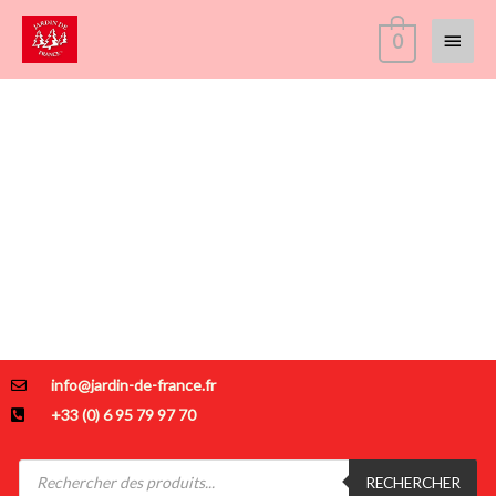
Aller
Menu
0
au
contenu
princi
.
OUTILS DE JARDINAGE PROFESSIONNEL
info@jardin-de-france.fr
+33 (0) 6 95 79 97 70
Recherche
de
RECHERCHER
produits