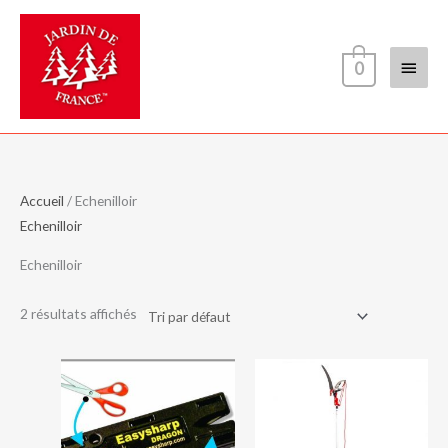
Aller
Menu
au
contenu
princi
0
Accueil
/ Echenilloir
Echenilloir
Echenilloir
2 résultats affichés