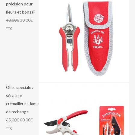
précision pour
fleurs et bonsaï
40,00
€
30,00
€
TTC
Offre spéciale :
sécateur
crémaillère + lame
de rechange
65,00
€
60,00
€
TTC