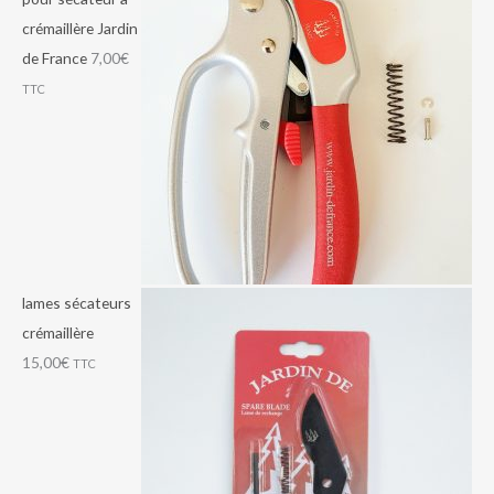
5
0
0
crémaillère Jardin
:
:
:
,
,
,
de France
7,00
€
7
4
6
0
0
0
TTC
0
0
5
0
0
0
,
,
,
€
€
€
0
0
0
.
.
.
0
0
0
€
€
€
.
.
.
lames sécateurs
crémaillère
15,00
€
TTC