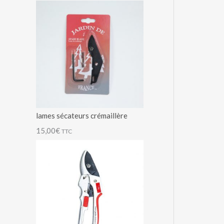
0
0
0
€
€
€
.
.
.
lames sécateurs crémaillère
15,00
€
TTC