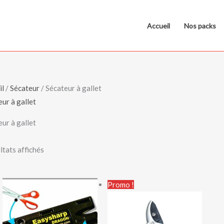
Accueil
Nos packs
il
/
Sécateur
/ Sécateur à gallet
ur à gallet
ur à gallet
ltats affichés
Le
Le
Promo !
prix
prix
initial
actuel
était :
est :
70,00€.
55,00€.