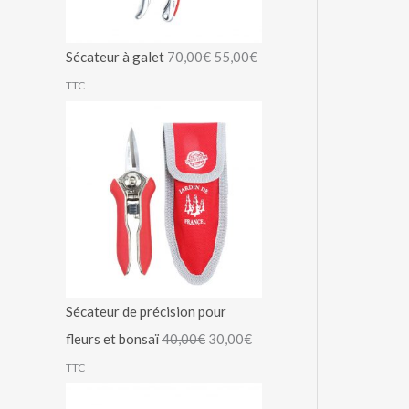
Sécateur à galet
70,00
€
55,00
€
TTC
Sécateur de précision pour
fleurs et bonsaï
40,00
€
30,00
€
TTC