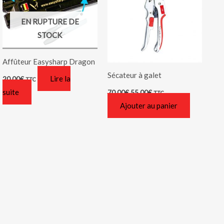
EN RUPTURE DE
STOCK
Affûteur Easysharp Dragon
Sécateur à galet
Lire la
20,00
€
TTC
suite
70,00
€
55,00
€
TTC
Ajouter au panier